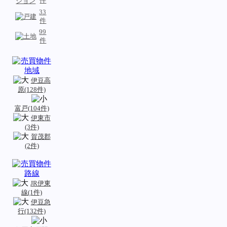
件
33
件
99
件
伊豆高
原(128件)
富戸(104件)
伊東市
(3件)
賀茂郡
(2件)
JR伊東
線(1件)
伊豆急
行(132件)