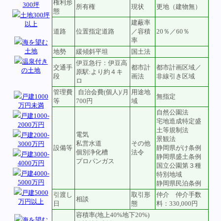
権利形
300坪
所有権
現状
更地（建物無）
態
土地300坪
建蔽率
以上
道路
位置指定道路
／容積
20％／60％
率
海を望む
土地
地勢
緩傾斜平坦
国土法
温泉付き
伊豆急行：伊豆高
交通手
都市計
都市計画区域／
の土地
原駅:より約４キ
段
画法
非線引き区域
ロ
管理費
自治会費(個人)/月
用途地
戸建1000
無指定
等
700円
域
万円未満
自然公園法
戸建1000-
宅地造成特定盛
2000万円
土等規制法
電気
戸建2000-
景観法
私営水道
その他
3000万円
設備等
静岡県がけ条例
個別浄化槽
法令
戸建3000-
静岡県盛土条例
プロパンガス
4000万円
国立公園第３種
戸建4000-
特別地域
5000万円
静岡県民泊条例
戸建5000
引渡し
取引形
仲介 仲介手数
相談
万円以上
日
態
料：330,000円
容積率(地上40%地下20%)
海を望む