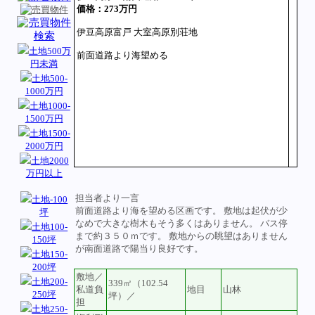
価格：273万円
伊豆高原富戸 大室高原別荘地
土地500万
前面道路より海望める
円未満
土地500-
1000万円
土地1000-
1500万円
土地1500-
2000万円
土地2000
万円以上
担当者より一言
土地-100
前面道路より海を望める区画です。 敷地は起伏が少
坪
なめで大きな樹木もそう多くはありません。 バス停
土地100-
まで約３５０ｍです。 敷地からの眺望はありません
150坪
が南面道路で陽当り良好です。
土地150-
200坪
敷地／
土地200-
339㎡（102.54
私道負
地目
山林
250坪
坪）／
担
土地250-