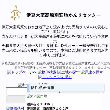
伊豆大室高原のお水は地下より汲み上げた天然水ですので安心し
てご利用頂けます
当かんりセンターは大室高原別荘地に水道を供給している事業体
です
令和８年８月８日〜８月１６日迄、物件オーナー様が来荘しご案
内出来ない場合が御座いますので、事前にご連絡頂きます様お願
い申し上げます。
伊豆大室高原別荘地の不動産をお探しの方は伊豆総合産業株式会社／大室高
原別荘地管理センター 不動産部直通０１２０－０６６－３１２へ
物件詳細情報
物件番号[TB1905]
伊豆高原 南面道路１０２坪