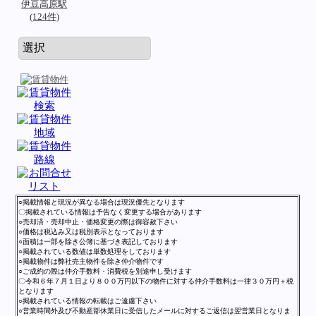
伊豆高原駅
(124件)
○掲載情報と現況が異なる場合は現況優先となります
〇掲載されている情報は予告なく変更する場合があります
○売却済・売却中止・価格変更の際は御容赦下さい
○価格は税込み又は税別表示となっております
○面積は一部を除き公簿に基づき表記しております
○掲載されている数値は単数処理をしております
○掲載物件は弊社売主物件を除き仲介物件です
○ご成約の際は仲介手数料・消費税を別途申し受けます
〇令和６年７月１日より８００万円以下の物件に対する仲介手数料は一律３０万円＋税
となります
○掲載されている情報の転載はご遠慮下さい
○営業時間外及び不動産部休業日に受信したメールに対するご返信は翌営業日となりま