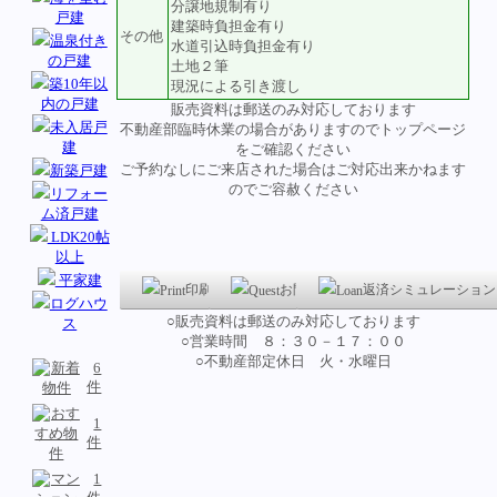
分譲地規制有り
戸建
建築時負担金有り
その他
温泉付き
水道引込時負担金有り
の戸建
土地２筆
築10年以
現況による引き渡し
内の戸建
販売資料は郵送のみ対応しております
未入居戸
不動産部臨時休業の場合がありますのでトップページ
建
をご確認ください
ご予約なしにご来店された場合はご対応出来かねます
新築戸建
のでご容赦ください
リフォー
ム済戸建
LDK20帖
以上
平家建
印刷
お問い合わせ
返済シミュレーション
ログハウ
○販売資料は郵送のみ対応しております
ス
○営業時間 ８：３０－１７：００
○不動産部定休日 火・水曜日
6
件
1
件
1