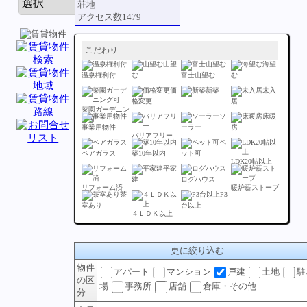
荘地
アクセス数1479
こだわり
山望
海望
温泉権利付
む
富士山望む
む
価
新築
未入
格変更
居
菜園ガーデニン
ソ
床暖
グ可
事業用物件
ーラー
房
バリアフリー
ペ
ペアガラス
築10年以内
ット可
LDK20帖以上
平家
建
ログハウス
リフォーム済
暖炉薪ストーブ
茶
P3
室あり
台以上
４ＬＤＫ以上
更に絞り込む
物件
アパート
マンション
戸建
土地
駐
の区
場
事務所
店舗
倉庫・その他
分