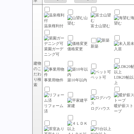
率
山
望む
望む
温泉権利付
富士山望む
新築
菜園ガーデ
価格変更
入居
ニング可
建物
のこ
だわ
ペット可
LDK20帖以
り検
事業用物件
築10年以内
上
索
平
リフォーム
家建
暖炉薪スト
ログハウス
済
ーブ