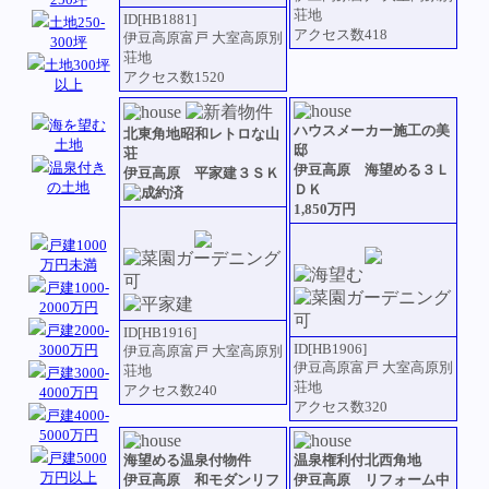
荘地
ID[HB1881]
土地250-
アクセス数418
伊豆高原富戸 大室高原別
300坪
荘地
土地300坪
アクセス数1520
以上
海を望む
ハウスメーカー施工の美
北東角地昭和レトロな山
土地
邸
荘
温泉付き
伊豆高原 海望める３Ｌ
伊豆高原 平家建３ＳＫ
の土地
ＤＫ
1,850万円
戸建1000
万円未満
戸建1000-
2000万円
戸建2000-
ID[HB1916]
ID[HB1906]
3000万円
伊豆高原富戸 大室高原別
伊豆高原富戸 大室高原別
荘地
戸建3000-
荘地
アクセス数240
4000万円
アクセス数320
戸建4000-
5000万円
戸建5000
海望める温泉付物件
温泉権利付北西角地
万円以上
伊豆高原 和モダンリフ
伊豆高原 リフォーム中