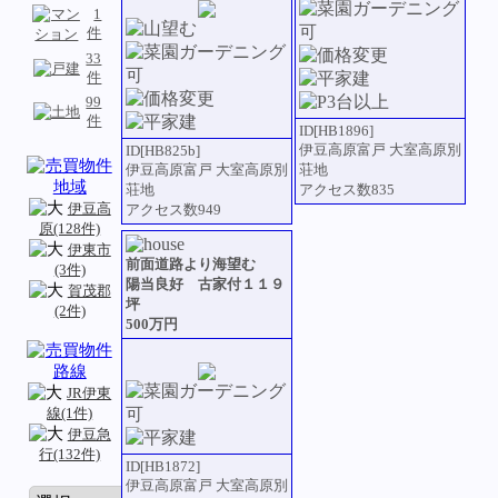
1
件
33
件
99
件
ID[HB1896]
伊豆高原富戸 大室高原別
ID[HB825b]
伊豆高原富戸 大室高原別
荘地
荘地
アクセス数835
伊豆高
アクセス数949
原(128件)
伊東市
前面道路より海望む
(3件)
陽当良好 古家付１１９
賀茂郡
坪
(2件)
500万円
JR伊東
線(1件)
伊豆急
行(132件)
ID[HB1872]
伊豆高原富戸 大室高原別