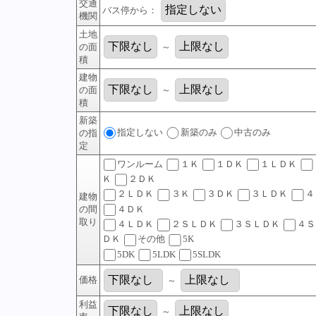
交通
バス停から：
機関
土地
の面
～
積
建物
の面
～
積
新築
指定しない
新築のみ
中古のみ
の指
定
ワンルーム
１Ｋ
１ＤＫ
１ＬＤＫ
Ｋ
２ＤＫ
２ＬＤＫ
３Ｋ
３ＤＫ
３ＬＤＫ
４
建物
４ＤＫ
の間
取り
４ＬＤＫ
２ＳＬＤＫ
３ＳＬＤＫ
４Ｓ
ＤＫ
その他
5K
5DK
5LDK
5SLDK
価格
～
利益
～