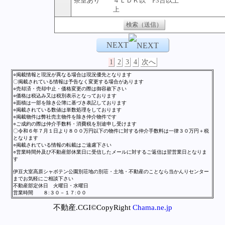
茶室あり
４ＬＤＫ以
P3台以上
上
NEXT
1
2
3
4
次へ
○掲載情報と現況が異なる場合は現況優先となります
〇掲載されている情報は予告なく変更する場合があります
○売却済・売却中止・価格変更の際は御容赦下さい
○価格は税込み又は税別表示となっております
○面積は一部を除き公簿に基づき表記しております
○掲載されている数値は単数処理をしております
○掲載物件は弊社売主物件を除き仲介物件です
○ご成約の際は仲介手数料・消費税を別途申し受けます
〇令和６年７月１日より８００万円以下の物件に対する仲介手数料は一律３０万円＋税
となります
○掲載されている情報の転載はご遠慮下さい
○営業時間外及び不動産部休業日に受信したメールに対するご返信は翌営業日となりま
す
伊豆大室高原シャボテン公園別荘地の別荘・土地・不動産のことなら当かんりセンター
までお気軽にご相談下さい
不動産部定休日 火曜日・水曜日
営業時間 ８:３０－１７:００
不動産.CGI©CopyRight
Chama.ne.jp