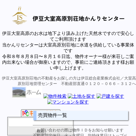
伊豆大室高原のお水は地下より汲み上げた天然水ですので安心し
てご利用頂けます
当かんりセンターは大室高原別荘地に水道を供給している事業体
です
令和８年８月８日〜８月１６日迄、物件オーナー様が来荘しご案
内出来ない場合が御座いますので、事前にご連絡頂きます様お願
い申し上げます。
伊豆大室高原別荘地の不動産をお探しの方は伊豆総合産業株式会社／大室高
原別荘地管理センター 不動産部直通０１２０－０６６－３１２へ
売買物件一覧
お問い合わせの際は物件ＩＤをお知らせ願います
不動産部定休日 火・水曜日 臨時休業日はトップペ