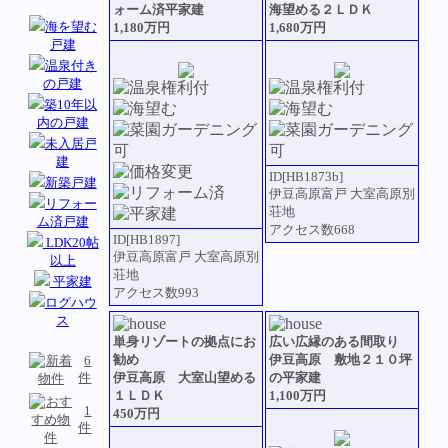
ォーム済平家建
海望める２ＬＤＫ
海を望む
1,180万円
1,680万円
戸建
温泉付き
の戸建
築10年以
内の戸建
未入居戸
建
ID[HB1873b]
新築戸建
伊豆高原富戸 大室高原別
リフォー
荘地
ム済戸建
アクセス数668
ID[HB1897]
LDK20帖
伊豆高原富戸 大室高原別
以上
荘地
平家建
アクセス数993
ログハウ
ス
単身リゾートの拠点にお
広い広縁のある間取り
勧め
伊豆高原 敷地２１０坪
6
伊豆高原 大室山望める
の平家建
件
１ＬＤＫ
1,100万円
1
450万円
件