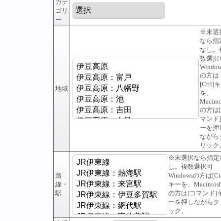
カテ
ゴリ
ー
※未選
なら指
なし。
数選択
Window
の方は
[Ctrl]
地域
を、
Macint
の方は
マンド
ーを押
ながら
リック
※未選択なら指定
し。複数選択可
路
Windowsの方は[Ctr
線・
キーを、Macintos
駅
の方は[コマンド]
ーを押しながらク
ック。