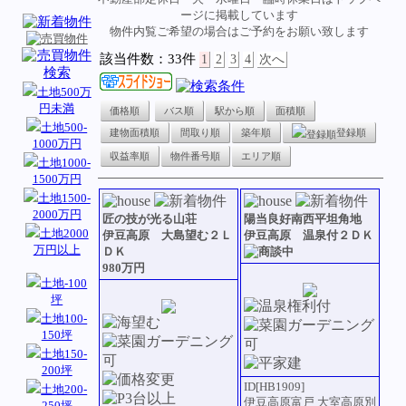
ージに掲載しています
物件内覧ご希望の場合はご予約をお願い致します
該当件数：33件
1
2
3
4
次へ
土地500万
円未満
価格順
バス順
駅から順
面積順
土地500-
建物面積順
間取り順
築年順
登録順
1000万円
収益率順
物件番号順
エリア順
土地1000-
1500万円
土地1500-
2000万円
匠の技が光る山荘
陽当良好南西平坦角地
土地2000
伊豆高原 大島望む２Ｌ
伊豆高原 温泉付２ＤＫ
万円以上
ＤＫ
980万円
土地-100
坪
土地100-
150坪
土地150-
200坪
ID[HB1909]
土地200-
伊豆高原富戸 大室高原別
250坪