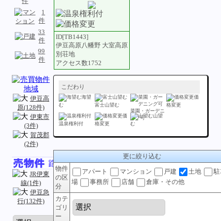
1
件
33
ID[TB1443]
件
伊豆高原八幡野 大室高原
99
別荘地
件
アクセス数1752
こだわり
海望
価
伊豆高
む
富士山望む
格変更
原(128件)
菜園・ガーデニ
伊東市
価
山望
ング可
温泉権利付
格変更
む
(3件)
賀茂郡
(2件)
更に絞り込む
物件
アパート
マンション
戸建
土地
駐
JR伊東
の区
場
事務所
店舗
倉庫・その他
線(1件)
分
伊豆急
カテ
行(132件)
ゴリ
ー