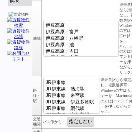
※未選
なら指
なし。
数選択
Window
の方は
[Ctrl]
地域
を、
Macint
の方は
マンド
ーを押
ながら
リック
※未選択なら指定
し。複数選択可
路
Windowsの方は[Ctr
線・
キーを、Macintos
駅
の方は[コマンド]
ーを押しながらク
ック。
交通
バス停から：
機関
土地