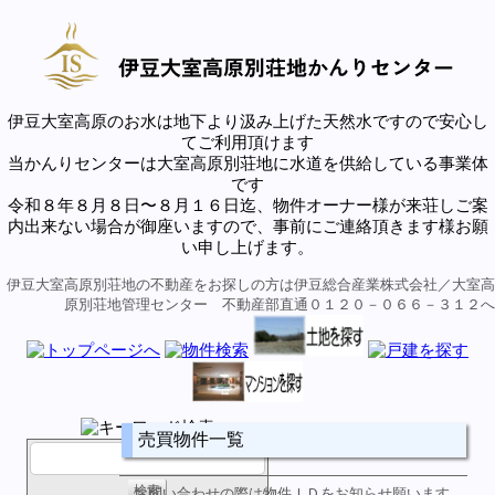
伊豆大室高原のお水は地下より汲み上げた天然水ですので安心し
てご利用頂けます
当かんりセンターは大室高原別荘地に水道を供給している事業体
です
令和８年８月８日〜８月１６日迄、物件オーナー様が来荘しご案
内出来ない場合が御座いますので、事前にご連絡頂きます様お願
い申し上げます。
伊豆大室高原別荘地の不動産をお探しの方は伊豆総合産業株式会社／大室高
原別荘地管理センター 不動産部直通０１２０－０６６－３１２へ
売買物件一覧
お問い合わせの際は物件ＩＤをお知らせ願います