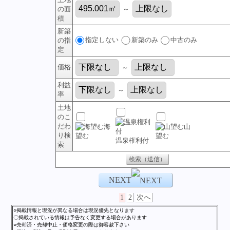
の面
～
積
新築
指定しない
新築のみ
中古のみ
の指
定
価格
～
利益
～
率
土地
のこ
だわ
海
山
り検
望む
望む
温泉権利付
索
NEXT
1
2
次へ
○掲載情報と現況が異なる場合は現況優先となります
〇掲載されている情報は予告なく変更する場合があります
○売却済・売却中止・価格変更の際は御容赦下さい