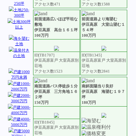
250坪
アクセス数471
アクセス数1588
土地250-
300坪
前面道路広いほぼ平坦な
前面道路より海望む
土地300坪
敷地
伊豆高原 大室山望む１
以上
伊豆高原 高台１６１坪
５４坪
100万円
100万円
海を望む
土地
温泉付き
ID[TB1707]
ID[TB1345]
の土地
伊豆高原富戸 大室高原別
伊豆高原富戸 大室高原別
荘地
荘地
アクセス数1523
アクセス数2841
戸建1000
万円未満
戸建1000-
南面道路バス停徒歩１分
南斜面陽当り良好
2000万円
伊豆高原 三方角地１６
伊豆高原 海望む１９７
戸建2000-
２坪
坪
3000万円
150万円
180万円
戸建3000-
4000万円
戸建4000-
ID[TB1845]
5000万円
伊豆高原富戸 大室高原別
戸建5000
荘地