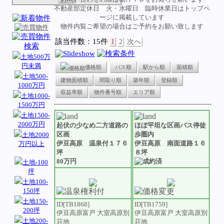
不動産部定休日 火・水曜日 臨時休業日はトップペ
ージに掲載しています
物件内覧ご希望の場合はご予約をお願い致します
該当件数：15件
1
2
次へ
土地500万
円未満
価格順
バス順
駅から順
面積順
土地500-
建物面積順
間取り順
築年順
登録順
1000万円
収益率順
物件番号順
エリア順
土地1000-
1500万円
土地1500-
2000万円
起伏の少なめ二方道路の
ほぼ平坦な区画バス停徒
区画
歩圏内
土地2000
伊豆高原 温泉付１７６
伊豆高原 南面道路１６
万円以上
坪
８坪
80万円
土地-100
坪
土地100-
150坪
土地150-
ID[TB1868]
ID[TB1759]
200坪
伊豆高原富戸 大室高原別
伊豆高原富戸 大室高原別
土地200-
荘地
荘地