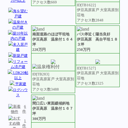
万円以上
アクセス数669
ID[TB1622]
伊豆高原富戸 大室高原別
海を望む
荘地
戸建
アクセス数2848
温泉付き
の戸建
築10年以
南面道路のほぼ平坦地
バス停近く陽当良好
内の戸建
伊豆高原 温泉付１６４
伊豆高原 高台平坦１８
坪
３坪
未入居戸
220万円
250万円
建
新築戸建
リフォー
ム済戸建
ID[TB1527]
LDK20帖
伊豆高原富戸 大室高原別
ID[TB283]
以上
荘地
伊豆高原富戸 大室高原別
アクセス数2325
平家建
荘地
アクセス数3488
ログハウ
ス
間口広い東面緩傾斜地
6
伊豆高原 温泉付１６７
件
坪
300万円
1
件