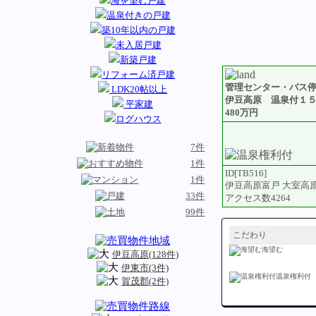
海を望む戸建
温泉付きの戸建
築10年以内の戸建
未入居戸建
新築戸建
リフォーム済戸建
管理センター・バス
LDK20帖以上
伊豆高原 温泉付１
平家建
480万円
ログハウス
7件
1件
ID[TB516]
1件
伊豆高原富戸 大室高
33件
アクセス数4264
99件
こだわり
海望む
伊豆高原(128件)
伊東市(3件)
温泉権利付
賀茂郡(2件)