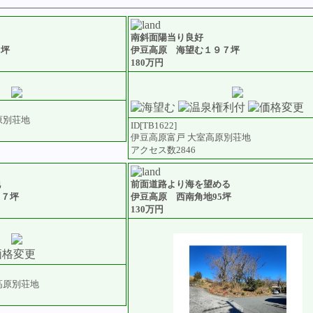
南斜面陽当り良好
８坪
伊豆高原 海望む１９７坪
180万円
原別荘地
ID[TB1622]
伊豆高原富戸 大室高原別荘地
アクセス数2846
地
前面道路より海を望める
６７坪
伊豆高原 西南角地95坪
130万円
高原別荘地