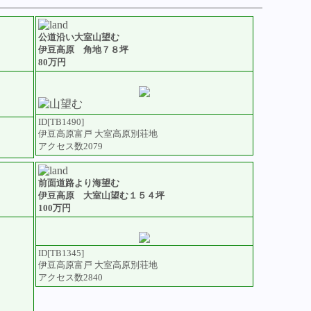
公道沿い大室山望む
伊豆高原 角地７８坪
80万円
ID[TB1490]
伊豆高原富戸 大室高原別荘地
アクセス数2079
前面道路より海望む
伊豆高原 大室山望む１５４坪
100万円
ID[TB1345]
伊豆高原富戸 大室高原別荘地
アクセス数2840