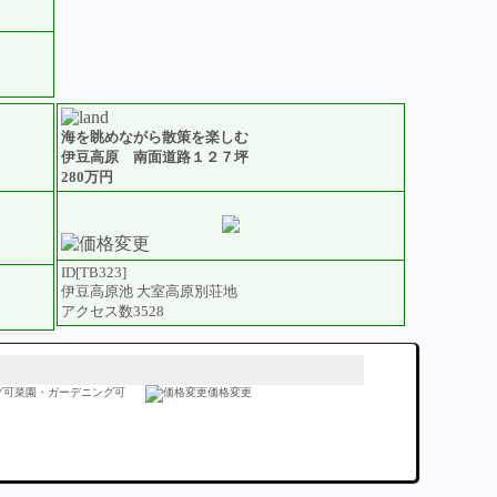
海を眺めながら散策を楽しむ
伊豆高原 南面道路１２７坪
280万円
ID[TB323]
伊豆高原池 大室高原別荘地
アクセス数3528
菜園・ガーデニング可
価格変更