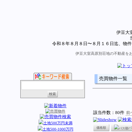
伊豆大
令和８年８月８日〜８月１６日迄、物件
伊豆大室高原別荘地の不動産を
売買物件一覧
該当件数：80件
前
土地500万円未満
価格順
バ
土地500-1000万円