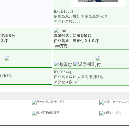
ID[TB1356]
伊豆高原八幡野 大室高原別荘地
アクセス数2066
停徒歩３分
温泉付遠くに海を望む
５３坪
伊豆高原 温泉付２１９坪
300万円
ID[TB544]
原別荘地
伊豆高原富戸 大室高原別荘地
アクセス数3469
富士山望む
価格変更
山望む