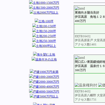
土地1000-1500万円
土地1500-2000万円
東南向き陽当良好
土地2000万円以上
伊豆高原 角地１２
400万円
土地-100坪
土地100-150坪
土地150-200坪
土地200-250坪
ID[TB1643]
伊豆高原富戸 大室高
土地250-300坪
アクセス数1401
土地300坪以上
海を望む土地
温泉付きの土地
間口広い東面緩傾斜
伊豆高原 温泉付１
300万円
戸建1000万円未満
戸建1000-2000万円
戸建2000-3000万円
戸建3000-4000万円
ID[TB1443]
戸建4000-5000万円
伊豆高原八幡野 大室
戸建5000万円以上
アクセス数1751