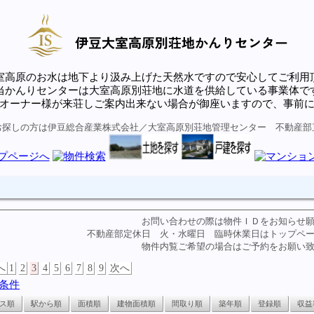
室高原のお水は地下より汲み上げた天然水ですので安心してご利用
当かんりセンターは大室高原別荘地に水道を供給している事業体で
オーナー様が来荘しご案内出来ない場合が御座いますので、事前
お探しの方は伊豆総合産業株式会社／大室高原別荘地管理センター 不動産部
お問い合わせの際は物件ＩＤをお知らせ
不動産部定休日 火・水曜日 臨時休業日はトップペ
物件内覧ご希望の場合はご予約をお願い
へ
1
2
3
4
5
6
7
8
9
次へ
ス順
駅から順
面積順
建物面積順
間取り順
築年順
登録順
収益