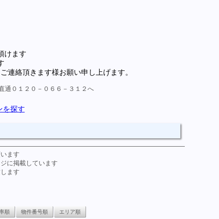
頂けます
す
にご連絡頂きます様お願い申し上げます。
直通０１２０－０６６－３１２へ
願います
ージに掲載しています
致します
率順
物件番号順
エリア順