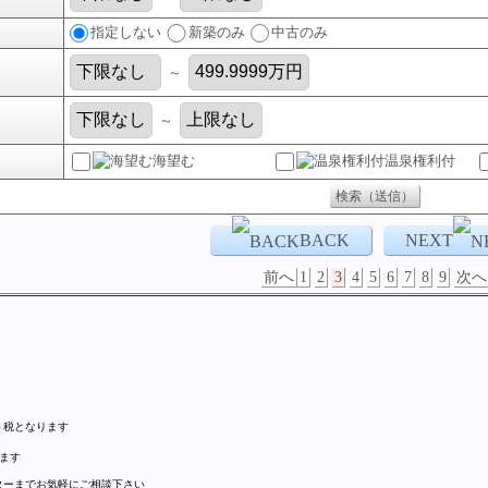
指定しない
新築のみ
中古のみ
～
～
海望む
温泉権利付
BACK
NEXT
前へ
1
2
3
4
5
6
7
8
9
次へ
＋税となります
ます
ターまでお気軽にご相談下さい