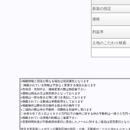
新築の指定
価格
利益率
土地のこだわり検索
○掲載情報と現況が異なる場合は現況優先となります
〇掲載されている情報は予告なく変更する場合があります
○売却済・売却中止・価格変更の際は御容赦下さい
○価格は税込み又は税別表示となっております
○面積は一部を除き公簿に基づき表記しております
○掲載されている数値は単数処理をしております
○掲載物件は弊社売主物件を除き仲介物件です
○ご成約の際は仲介手数料・消費税を別途申し受けます
〇令和６年７月１日より８００万円以下の物件に対する仲介手数料は一律３０万円
○掲載されている情報の転載はご遠慮下さい
○営業時間外及び不動産部休業日に受信したメールに対するご返信は翌営業日となり
伊豆大室高原シャボテン公園別荘地の別荘・土地・不動産のことなら当かんりセン