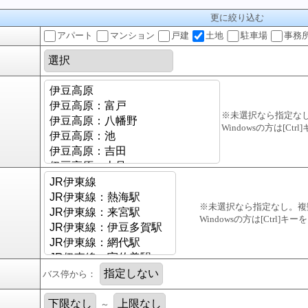
更に絞り込む
アパート
マンション
戸建
土地
駐車場
事務
※未選択なら指定な
Windowsの方は[C
※未選択なら指定なし。複
Windowsの方は[Ctrl]
バス停から：
～